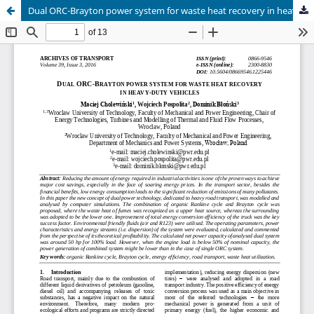
Dual ORC-Brayton power system for waste heat recovery in heavy-duty vehicles