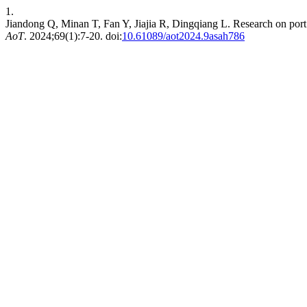
1.
Jiandong Q, Minan T, Fan Y, Jiajia R, Dingqiang L. Research on port
AoT
. 2024;69(1):7-20. doi:
10.61089/aot2024.9asah786